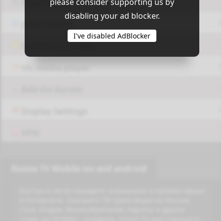
please consider supporting us by
Page Twitter
disabling your ad blocker.
JOIN GROUP
I've disabled AdBlocker
OUI9 HLS PLAYER
Vlc media player
Add-On Azrotv
Display Settings
VPN
Russia TV Mobile ios and android
Быстро и легко находите телеканалы в прямом эфире
в Интернете. Смотрите ТВ-трансляции из России,
США, Индии, Великобритании, Европы и других
стран на ПК/MAC, телефоне, Smart TV или планшете.