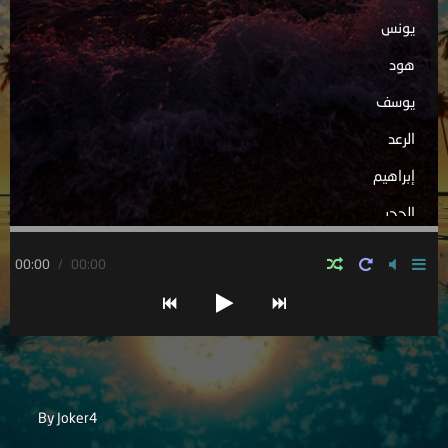
يونس
هود
يوسف
الرعد
إبراهيم
الحجر
النحل
00:00
/
00:00
الإسراء
الكهف
مريم
طه
By Joker4
الأنبياء