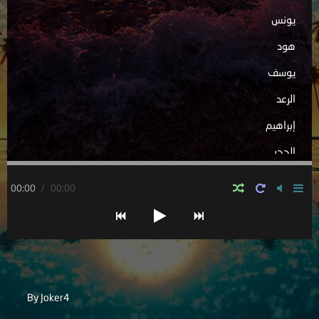
يونس
هود
يوسف
الرعد
إبراهيم
الحجر
النحل
00:00
/
00:00
الإسراء
الكهف
مريم
طه
By Joker4
الأنبياء