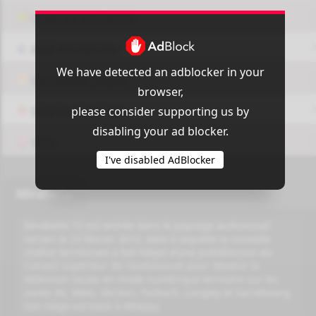
OUI9 HLS PLAYER
Add-On Azrotv
We have detected an adblocker in your
Vlc media player
browser,
please consider supporting us by
Display Settings
disabling your ad blocker.
VPN
I've disabled AdBlocker
Mirabelle
Mirabelle TV est entrée dans le paysage audiovisuel
lorrain le 23 février 2010, date à laquelle la nouvelle
chaîne territoriale a fait l’objet d’une présélection du
Conseil supérieur de l'audiovisuel pour devenir la
télévision locale en mode numérique terrestre sur les
zones de, Metz, Verdun, Forbach, Longwy et Sarrebourg.
Son siège est basé à Woippy.