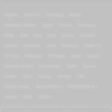
Algeria
Arabic tv
Azerbijan
Brazil
Channels Islamic
Egypt
France
Germany
India
Iran
Iraq
Italy
Jordan
Kurdish
Kuwait
Lebanon
Libya
Morocco
News TV
On Test
Palestine
Portugal
Qatar
Russia
Saoudia Arabia
Scandinave
Spain
Sports
Sudan
Syria
Tunisia
Türkiye
UAE
United states
World Wide tv
World Wide tv 2
Yemen
KIDS
Others
azrogo.com provides free television and music streaming services that can be accessed