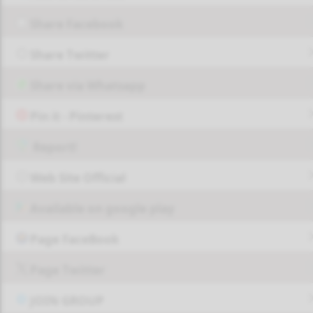
Share Facebook
Share Twitter
Share via Whatsapp
Pin it - Pinterest
Report!
Web Site Official
Available on google play
Page FaceBook
Page Twitter
JOIN GROUP