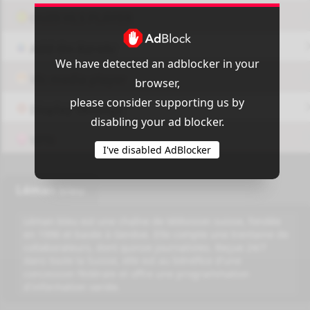
OUI9 HLS PLAYER
Add-On Azrotv
We have detected an adblocker in your
Vlc media player
browser,
please consider supporting us by
Display Settings
disabling your ad blocker.
VPN
I've disabled AdBlocker
Léman bleu
Léman bleu est une chaîne de télévision suisse, fondée
en 1996 et basée à Genève. Elle compte une trentaine de
collaborateurs, dont quinze journalistes. Reçue 24/7
dans toute la Suisse, elle est au bénéfice d'une
concession fédérale et offre une programmation
d'information variée.