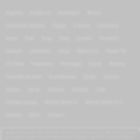
Algeria
Arabic tv
Azerbijan
Brazil
Channels Islamic
Egypt
France
Germany
India
Iran
Iraq
Italy
Jordan
Kurdish
Kuwait
Lebanon
Libya
Morocco
News TV
On Test
Palestine
Portugal
Qatar
Russia
Saoudia Arabia
Scandinave
Spain
Sports
Sudan
Syria
Tunisia
Türkiye
UAE
United states
World Wide tv
World Wide tv 2
Yemen
KIDS
Others
azrogo.com provides free television and music streaming services that can be accessed
on computers, smart TVs, and mobile devices through a 3G/4G/5G or Wi-Fi connection.