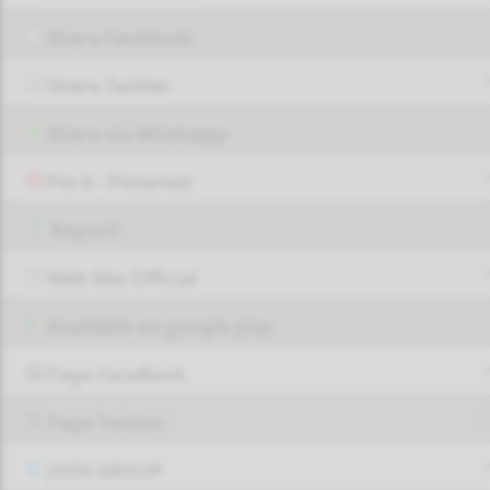
Share Facebook
Share Twitter
Share via Whatsapp
Pin it - Pinterest
Report!
Web Site Official
Available on google play
Page FaceBook
Page Twitter
JOIN GROUP