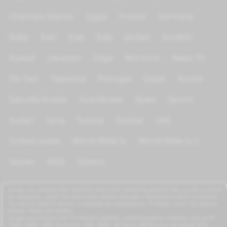
Channels Islamic
Egypt
France
Germany
India
Iran
Iraq
Italy
Jordan
Kurdish
Kuwait
Lebanon
Libya
Morocco
News TV
On Test
Palestine
Portugal
Qatar
Russia
Saoudia Arabia
Scandinave
Spain
Sports
Sudan
Syria
Tunisia
Türkiye
UAE
United states
World Wide tv
World Wide tv 2
Yemen
KIDS
Others
azrogo.com provides free television and music streaming services that can be accessed
on computers, smart TVs, and mobile devices through a 3G/4G/5G or Wi-Fi connection.
This free-to-view TV service is available on smartphones, TV boxes, smart TVs, feature
phones, iPads, and tablets.
azrogo.com streams live TV channels globally, including popular channels such as RT,
CNBC, DMAX, MBC, Al Jazeera, CNN, NASA, Sky News, 2M Morocco, Al Jadeed, MTV,