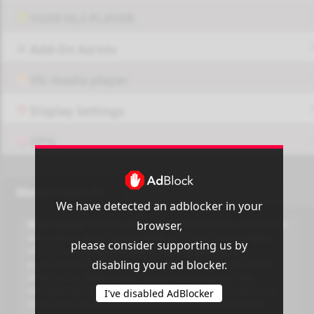
OUI9 HLS PLAYER
Add-On Azrotv
Vlc media player
Display Settings
VPN
Motorvision TV
We have detected an adblocker in your
Motorvision TV
est une chaîne de télévision allemande
browser,
spécialisée dans l’automobile et le sport automobile,
please consider supporting us by
offrant une programmation 24h/24 dédiée aux
disabling your ad blocker.
passionnés de voitures, motos et courses. Lancée en
2003 par le Motorvision Group, elle propose des
retransmissions en direct de compétitions comme la
I've disabled AdBlocker
NASCAR Cup Series, l’IMSA WeatherTech SportsCar