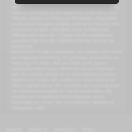
Championship et la NTT IndyCar Series, ainsi que des
documentaires, essais de véhicules, reportages sur les
voitures classiques et les supercars, et des émissions
lifestyle comme
Car History
et
IDreamCars
. Disponible
en plusieurs langues (anglais, allemand, français, avec
sous-titres en grec, portugais, thaï), la chaîne est
diffusée dans plus de 115 pays via des plateformes
payantes (Sky, Orange, Vodafone) et des services de
streaming.
Motorvision TV opère également des chaînes FAST (Free
Ad-Supported Streaming TV) gratuites, accessibles sur
Samsung TV+, Roku, Plex, et autres, ainsi qu’une
application Motorvision offrant un service freemium
avec du contenu gratuit et un abonnement premium
(Motorvision+) pour des streams en direct et plus de
2000 programmes en HD. La chaîne est reconnue pour
sa couverture complète du monde automobile, des
courses aux innovations technologiques, et est
disponible sur Smart TVs, smartphones, tablettes et
navigateurs web.
Algeria
Arabic tv
Azerbijan
Brazil