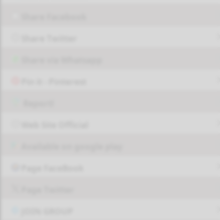
Share Facebook
Share Twitter
Share via Whatsapp
Pin it - Pinterest
Report!
Web Site Official
Available on google play
Page FaceBook
Page Twitter
JOIN GROUP