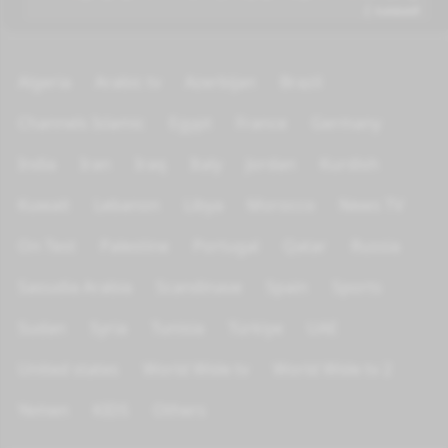
فضفضة ).
Algeria
Arabic tv
Azerbijan
Brazil
Channels Islamic
Egypt
France
Germany
India
Iran
Iraq
Italy
Jordan
Kurdish
Kuwait
Lebanon
Libya
Morocco
News TV
On Test
Palestine
Portugal
Qatar
Russia
Saoudia Arabia
Scandinave
Spain
Sports
Sudan
Syria
Tunisia
Türkiye
UAE
United states
World Wide tv
World Wide tv 2
Yemen
KIDS
Others