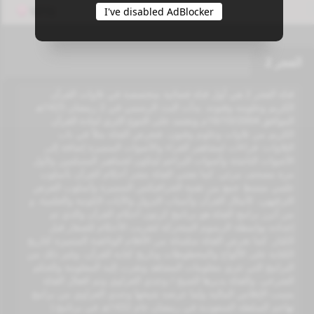
VPN
I've disabled AdBlocker
الفجر 2
قناة الفجر 2 هي أول قناة فضائية متخصصة في تلاوات القرآن
الكريم وعلومه وفنونه. بدأت البث الرسمي في 2 رمضان 1425هـ
الموافق 16/10/2004م وتعتمد على التنوع الثري لمادة القرآن
الكريم من تلاوات وعلوم وفنون، فتعرض القناة مثلاً في باب
التلاوات: قراءَات لمشاهير القراء والأصوات المتميزة إضافة إلى
الأصوات الناشئة وأصوات البراعم ليتكون لجماهير المسلمين ولأول
مرة مصحف مرئي. كما تعتني القناة بنشر أحكام القرآن بأسلوب
علمي مبسط جمع بين تقنية الجرافيكس المتميزة وأسلوب العرض
الترفيهي، كأمثال القرآن وأسباب النزول والآيات الكونية والعلمية. و
من أبرز برامج القناة هو برنامج كرتون أحكام القرآن والذي تم
إعداده بواسطة الرسوم المتحركة لتقريب الأحكام للصغار قبل
الكبار. كما تعرض القناة سلسلة من الأفلام الوثائقية المتميزة كتاريخ
الكتابة على الألواح والمخطوطات وتاريخ كتابة القرآن، وغير ذلك من
البرامج التي تثري معلومات المشاهد وتقرب إليه المعلومة والحكم
الشرعي. والقناة يديرها الشيخ / وجدي الغزاوي وتم اقفال القناة
بسبب الإفلاس المالية ولما عرضه شيخها وجدي العزاوي من برامج
تهاجم السلطة السعودية في رمضان عام 1432هـ في برنامج (