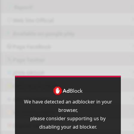
Report!
Web Site Official
Available on google play
Page FaceBook
Page Twitter
JOIN GROUP
OUI9 HLS PLAYER
Add-On Azrotv
We have detected an adblocker in your
browser,
Vlc media player
please consider supporting us by
Display Settings
disabling your ad blocker.