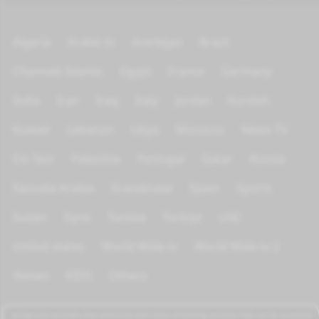
Algeria
Arabic tv
Azerbijan
Brazil
Channels Islamic
Egypt
France
Germany
India
Iran
Iraq
Italy
Jordan
Kurdish
Kuwait
Lebanon
Libya
Morocco
News TV
On Test
Palestine
Portugal
Qatar
Russia
Saoudia Arabia
Scandinave
Spain
Sports
Sudan
Syria
Tunisia
Türkiye
UAE
United states
World Wide tv
World Wide tv 2
Yemen
KIDS
Others
azrogo.com provides free television and music streaming services that can be accessed