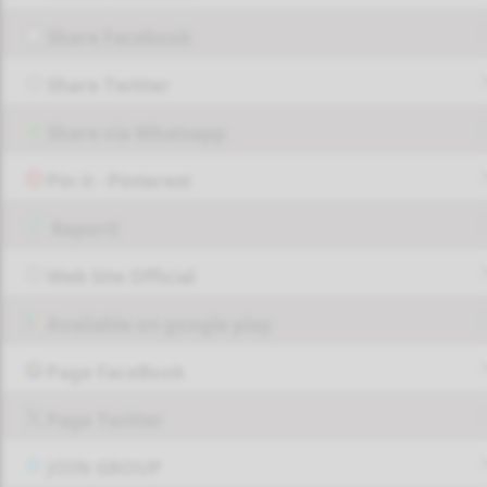
Share Facebook
Share Twitter
Share via Whatsapp
Pin it - Pinterest
Report!
Web Site Official
Available on google play
Page FaceBook
Page Twitter
JOIN GROUP