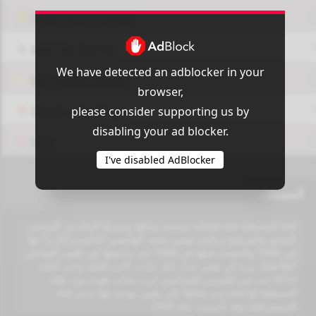
OUI9 HLS PLAYER
Add-On Azrotv
We have detected an adblocker in your
Vlc media player
browser,
please consider supporting us by
Display Settings
disabling your ad blocker.
VPN
I've disabled AdBlocker
المستقلة
قناة المستقلة قناة فضائية تونسية يملكها ويديرها المعارض التونسي
السابق والمرشح لرئاسة تونس محمد الهاشمي الحامدي.[2] بدأ بثها
في 1999 وتأسست قبلها في 1996 تبث برامجها عبر القمر الصناعي
أطلانطيك بيرد في نفس مدار نايل سات. كانت القناة وحتى العام
2012 تبث عبر القمرين الصناعيين عرب سات، هوت بيرد. قناة
المستقلة لها قناة تبث تماثليًا على نفس موجة بثها تدعى قناة
الديمقراطية وقد تأسست عام 2005.