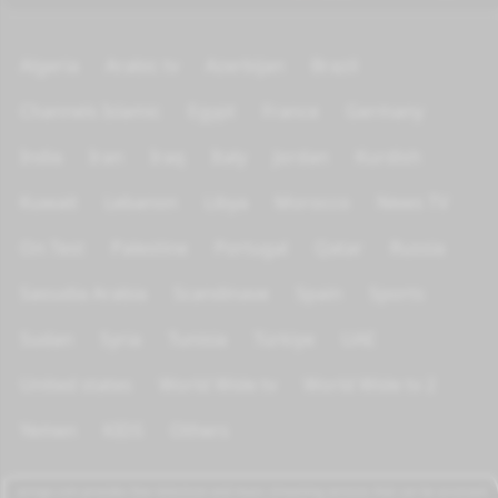
Algeria
Arabic tv
Azerbijan
Brazil
Channels Islamic
Egypt
France
Germany
India
Iran
Iraq
Italy
Jordan
Kurdish
Kuwait
Lebanon
Libya
Morocco
News TV
On Test
Palestine
Portugal
Qatar
Russia
Saoudia Arabia
Scandinave
Spain
Sports
Sudan
Syria
Tunisia
Türkiye
UAE
United states
World Wide tv
World Wide tv 2
Yemen
KIDS
Others
azrogo.com provides free television and music streaming services that can be accessed