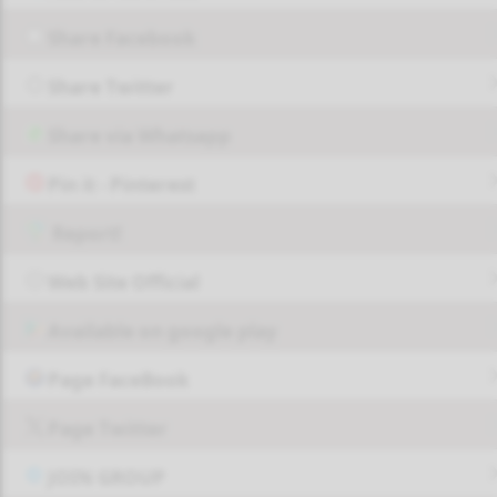
Share Facebook
Share Twitter
Share via Whatsapp
Pin it - Pinterest
Report!
Web Site Official
Available on google play
Page FaceBook
Page Twitter
JOIN GROUP