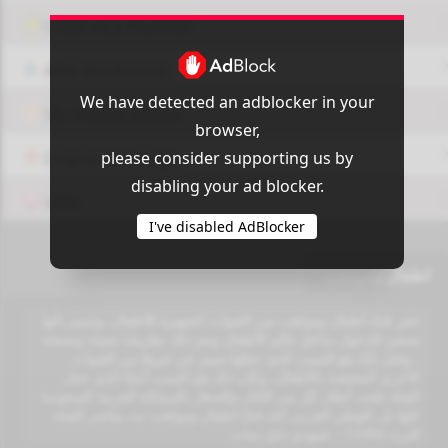
OUI9 HLS PLAYER
Add-On Azrotv
We have detected an adblocker in your
Vlc media player
browser,
please consider supporting us by
Display Settings
disabling your ad blocker.
VPN
I've disabled AdBlocker
اطفال ومواهب
عتبر قناة أطفال ومواهب من القنوات الشهيرة للأطفال، وتتميز بأنها
تسعى للدخول بداخل عالم الأطفال ويتم ذلك بطريقة شيقة وممتعة
، ولعل ذلك هو السبب الذي جعلها تتميز عن غيرها من القنوات
الأخرى المختصة بالأطفال، وكان ذلك هو السبب أيضًا الذي جعل
القناة تلفت أنظار كل من الكبار والصغار بالمملكة العربية السعودية
كلها بل بالوطن العربي كله قناة اطفال ومواهب بث مباشر للقناة
التردد 11353 - عمودي نايل سات