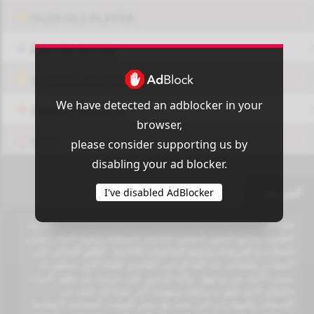
OUI9 HLS PLAYER
Add-On Azrotv
Vlc media player
We have detected an adblocker in your
Display Settings
browser,
VPN
please consider supporting us by
disabling your ad blocker.
الفرسان
I've disabled AdBlocker
قناة الفرسان الفضائية وهي قناة سعودية شعرية مختصصه بالعرضة
الجنوبية وجميع الفنون الشعبية الخاصة بالمنطقة وتقوم القناة بتصوير
الحفلات و العرضات وجميع المناسبات الخاصة . أطلق الشاعر علي
البيضاني والشاعر عبد الله الرامي الغامدي القناة الذي سيكون له
نصيب الأسد من توجهها ، وأكد الرامي على حرصه بأن يظهر التراث
بالشكل الذي يليق به وبأهله وبمهنية أكثر بعيدا كل البعد عن
الإسفاف والمهاترات التي تعمد لها بعض القنوات الفضائية لاعتقادها