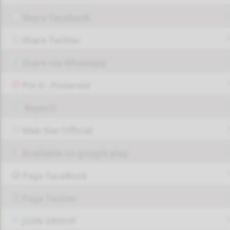
Share Facebook
Share Twitter
Share via Whatsapp
Pin it - Pinterest
Report!
Web Site Official
Available on google play
Page FaceBook
Page Twitter
JOIN GROUP