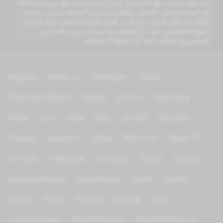
بأن ذلك سيجذب لها المتابعين، وذكر أيضا بأن ما يرفع من شأن القناة
هو المصداقية في التعامل والطرح واحترام المشاهد وحول منافسة
القناة في ظل الانفلات الإعلامي الهائل لقنوات الشعر يقول الرامي
أصبح المتابع يعي جيدا ما يشاهده وما يسمعه ويميز الغث من
السمين ولا تنطلي عليه أي محاولة لاستغفاله.
Algeria
Arabic tv
Azerbijan
Brazil
Channels Islamic
Egypt
France
Germany
India
Iran
Iraq
Italy
Jordan
Kurdish
Kuwait
Lebanon
Libya
Morocco
News TV
On Test
Palestine
Portugal
Qatar
Russia
Saoudia Arabia
Scandinave
Spain
Sports
Sudan
Syria
Tunisia
Türkiye
UAE
United states
World Wide tv
World Wide tv 2