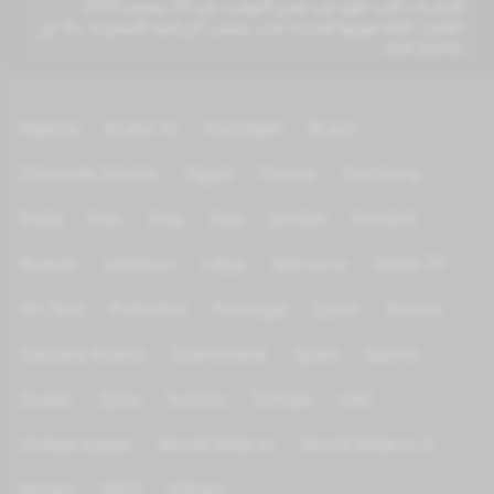
المباريات التي تكون في نفس التوقيت. في 23 سبتمبر 2019
اطلقت القناة هويتها الجديدة تحت مسمى الرياضية السعودية بدلا عن
ksa sports.
Algeria
Arabic tv
Azerbijan
Brazil
Channels Islamic
Egypt
France
Germany
India
Iran
Iraq
Italy
Jordan
Kurdish
Kuwait
Lebanon
Libya
Morocco
News TV
On Test
Palestine
Portugal
Qatar
Russia
Saoudia Arabia
Scandinave
Spain
Sports
Sudan
Syria
Tunisia
Türkiye
UAE
United states
World Wide tv
World Wide tv 2
Yemen
KIDS
Others