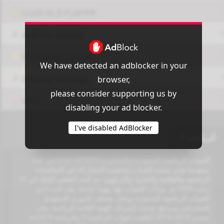
OUI9 HLS PLAYER
Add-On Azrotv
Vlc media player
We have detected an adblocker in your
Display Settings
browser,
please consider supporting us by
VPN
disabling your ad blocker.
I've disabled AdBlocker
الرياضية 2
القنوات الرياضية السعودية (بالإنجليزية:KSA SPORTS) هي قناة
سعودية تعنى بتنمية الشباب وتحفيزه للمشاركة في المنافسات
الرياضية والثقافية والعلمية والترفيهي. تم البث الفعلي للقناة في 16
رجب 1423 هـ. وبدأت القنوات بثها بهوية جديدة يوم تحت اسم
القنوات الرياضية السعودية وبنقل مختلف للدوري السعودي
للمحترفين وبرامج جديدة بإشراف الهيئة العامة للرياضة. وفي
موسم 2018-2019 أطلقت قنوات الرياضية 3 والرياضة 4 لاذاعة