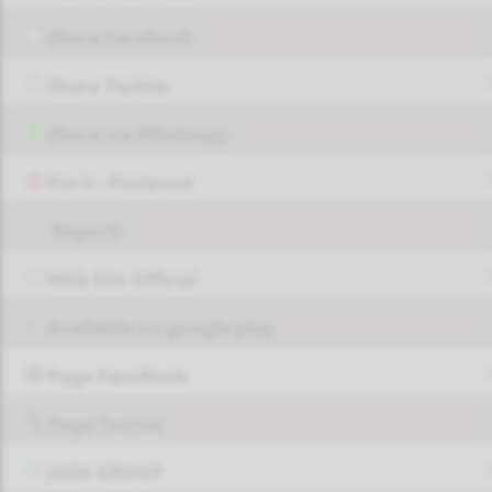
Share Facebook
Share Twitter
Share via Whatsapp
Pin it - Pinterest
Report!
Web Site Official
Available on google play
Page FaceBook
Page Twitter
JOIN GROUP