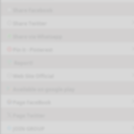
Share Facebook
Share Twitter
Share via Whatsapp
Pin it - Pinterest
Report!
Web Site Official
Available on google play
Page FaceBook
Page Twitter
JOIN GROUP