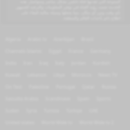
المتنوعة التي تقدمها قناة نابلس بشكل مباشر ومتواصل. هذه
الخدمة تجسد رؤية القناة في توفير المعلومات والترفيه للجمهور
بأي وقت ومن أي مكان، مما يجعلها وسيلة مثالية للبقاء على
اطلاع دائم بأحداث العالم والمنطقة.
Algeria
Arabic tv
Azerbijan
Brazil
Channels Islamic
Egypt
France
Germany
India
Iran
Iraq
Italy
Jordan
Kurdish
Kuwait
Lebanon
Libya
Morocco
News TV
On Test
Palestine
Portugal
Qatar
Russia
Saoudia Arabia
Scandinave
Spain
Sports
Sudan
Syria
Tunisia
Türkiye
UAE
United states
World Wide tv
World Wide tv 2