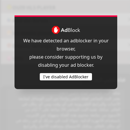
OUI9 HLS PLAYER
Add-On Azrotv
Vlc media player
We have detected an adblocker in your
Display Settings
browser,
please consider supporting us by
VPN
disabling your ad blocker.
I've disabled AdBlocker
قناة نابلس لايف 4
شاهد البث المباشر لقناة نابلس 24/7
يعتبر البث المباشر لقناة نابلس واحدًا من أبرز الوسائل لمتابعة
الأحداث والبرامج التلفزيونية في أي وقت ومن أي مكان في
العالم. تمكنك تقنية البث المباشر 24 ساعة على 7 أيام من
الأسبوع من متابعة محتوى هذه القناة بسهولة عبر الإنترنت
باستخدام الأجهزة الذكية. سواء كنت في منزلك أو في رحلة في
أي مكان بالعالم، يمكنك الاستمتاع بمشاهدة الأخبار والبرامج