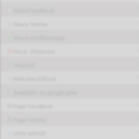
Share Facebook
Share Twitter
Share via Whatsapp
Pin it - Pinterest
Report!
Web Site Official
Available on google play
Page FaceBook
Page Twitter
JOIN GROUP