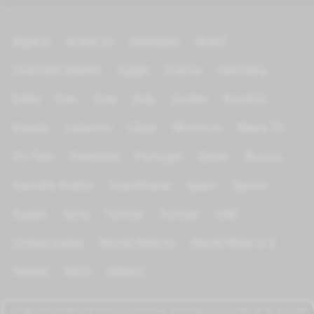
Algeria
Arabic tv
Azerbijan
Brazil
Channels Islamic
Egypt
France
Germany
India
Iran
Iraq
Italy
Jordan
Kurdish
Kuwait
Lebanon
Libya
Morocco
News TV
On Test
Palestine
Portugal
Qatar
Russia
Saoudia Arabia
Scandinave
Spain
Sports
Sudan
Syria
Tunisia
Türkiye
UAE
United states
World Wide tv
World Wide tv 2
Yemen
KIDS
Others
azrogo.com provides free television and music streaming services that can be accessed