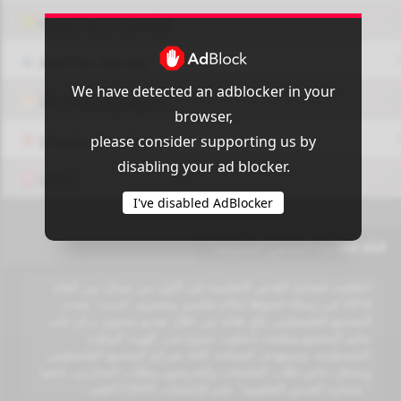
OUI9 HLS PLAYER
Add-On Azrotv
We have detected an adblocker in your
Vlc media player
browser,
please consider supporting us by
Display Settings
disabling your ad blocker.
VPN
I've disabled AdBlocker
قناة فضائية القدس التعليمية
انطلقت فضائية القدس التعليمية في الأول من نيسان من العام
2016 في رسالة فحواها إعلام تعليمي وعصري “حديث” يخدم
المجتمع الفلسطيني بكل فئاته من خلال تقديم محتوى يركز على
تعليم المجتمع وتثقيفه بأسلوب متنوع يعزز الهوية الوطنية
الفلسطينية. وتستهدف الفضائية كافة شرائح المجتمع الفلسطيني
وبشكل خاص طلاب الجامعات والخريجون وطلاب المدارس. تابعوا
" فضائية القدس التعليمية" على النايلسات 12645/افقي