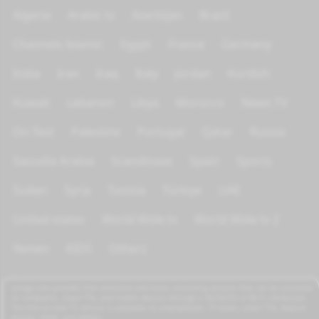
Algeria
Arabic tv
Azerbijan
Brazil
Channels Islamic
Egypt
France
Germany
India
Iran
Iraq
Italy
Jordan
Kurdish
Kuwait
Lebanon
Libya
Morocco
News TV
On Test
Palestine
Portugal
Qatar
Russia
Saoudia Arabia
Scandinave
Spain
Sports
Sudan
Syria
Tunisia
Türkiye
UAE
United states
World Wide tv
World Wide tv 2
Yemen
KIDS
Others
azrogo.com provides free television and music streaming services that can be accessed
on computers, smart TVs, and mobile devices through a 3G/4G/5G or Wi-Fi connection.
This free-to-view TV service is available on smartphones, TV boxes, smart TVs, feature
phones, iPads, and tablets.