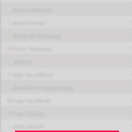
Share Facebook
Share Twitter
Share via Whatsapp
Pin it - Pinterest
Report!
Web Site Official
Available on google play
Page FaceBook
Page Twitter
JOIN GROUP