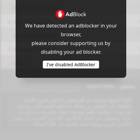
OUI9 HLS PLAYER
Add-On Azrotv
We have detected an adblocker in your
browser,
Vlc media player
please consider supporting us by
Display Settings
disabling your ad blocker.
VPN
I've disabled AdBlocker
سفنتين - SevenTeen
القناة أسسها مجموعة من المستقلين الداعمين للثورة اللبنانية
بالإضافة إلى ناشطين من مختلف المناطق اللبنانية الذين شاركوا
في دورات صحافية مكثفة وورشات عمل تحضيرية تحت إشراف
خبراء ومختصين في المجال الإعلامي، كما ومن المفترض أن تضمن
إعلاميين بارزين ووجوه جديدة وقديمة في عالم الصحافة