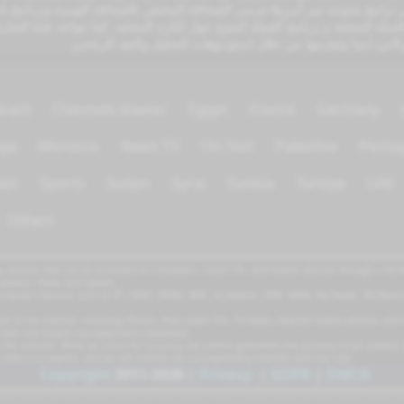
في برامج متنوعه من أبرزها مرمى الصحافة المختص بالصحافة اليومية وبرنامج با
سلة المحلية و برنامج الجولة المنوع حول الكرة المحلية. كما تتواجد قناة الشارق
كاس اسيا وتقديمها من خلال استوديوهات التحليل والنقد الرياضي
razil
Channels Islamic
Egypt
France
Germany
bya
Morocco
News TV
On Test
Palestine
Portug
ain
Sports
Sudan
Syria
Tunisia
Türkiye
UAE
Others
 services that can be accessed on computers, smart TVs, and mobile devices through a 3G/4G/
phones, iPads, and tablets.
g popular channels such as RT, CNBC, DMAX, MBC, Al Jazeera, CNN, NASA, Sky News, 2M Moro
t to the internet, including iPhone, iPad, smart TVs, TV boxes, Android mobile phones, and 
t does not require any application download.
the internet. While we strive for accuracy, we cannot guarantee the accuracy of all content.
 send us a request, and we will remove the corresponding channels from our site.
Copyright
2011-2026
|
Privacy
|
GDPR
|
DMCA