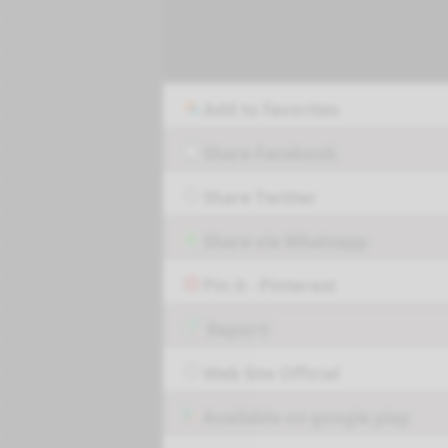
Add to favorites
Share Facebook
Share Twitter
Share via Whatsapp
Pin it - Pinterest
Report!
Web Site Official
Available on google play