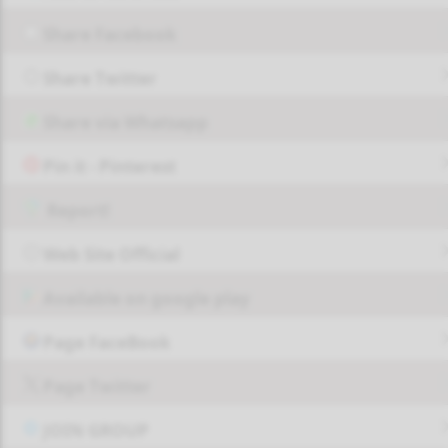
Share Facebook
Share Twitter
Share via Whatsapp
Pin it - Pinterest
Report!
Web Site Official
Available on google play
Page FaceBook
Page Twitter
JOIN GROUP