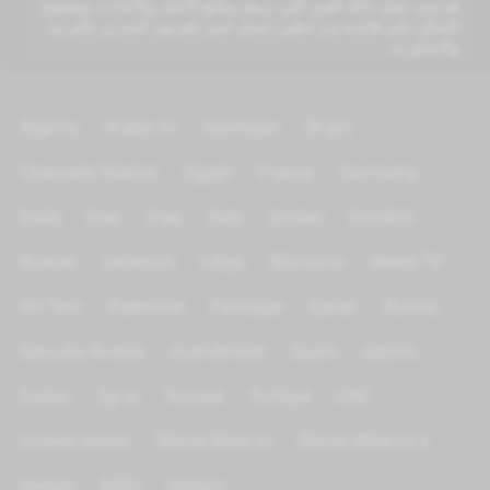
هندسي يمثل دلالة العين التي ترصد وتتابع الأخبار والأحداث. ويستوى
الشكل على قاعدة من خطين تحمل اسم تلفزيون البحرين بالعربية
والإنجليزية.
Algeria
Arabic tv
Azerbijan
Brazil
Channels Islamic
Egypt
France
Germany
India
Iran
Iraq
Italy
Jordan
Kurdish
Kuwait
Lebanon
Libya
Morocco
News TV
On Test
Palestine
Portugal
Qatar
Russia
Saoudia Arabia
Scandinave
Spain
Sports
Sudan
Syria
Tunisia
Türkiye
UAE
United states
World Wide tv
World Wide tv 2
Yemen
KIDS
Others