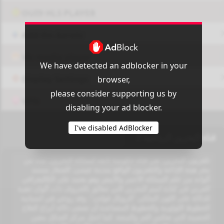
OUI9 HLS PLAYER
Add-On Azrotv
Vlc media player
We have detected an adblocker in your
Display Settings
browser,
please consider supporting us by
VPN
disabling your ad blocker.
I've disabled AdBlocker
قناة البحرين الرياضية 2
تلفزيون البحرين، هي قناة حكومية تابعه لمملكة البحرين، تبث من
مقر هيئة الإذاعة والتلفزيون الواقع بمدينة عيسى. الشعار يستمد
ألوانه من علم المملكة الأحمر والأبيض وهو يعتمد على الكاليغرافي
العربي في كتابة اسم البحرين التي تتعالق بالحروف ذات ألوان ذهبية
للدلالة على اللون الملكى "الرويال غولدن". وقد روعي في انسيابية
الخطوط اللولوبية والخطوط المتصاعدة أن تضفى دلالة أبراج القلاع
الحصينة التي تعكس العز والمنعة. كما احتل مركز الشكل معين