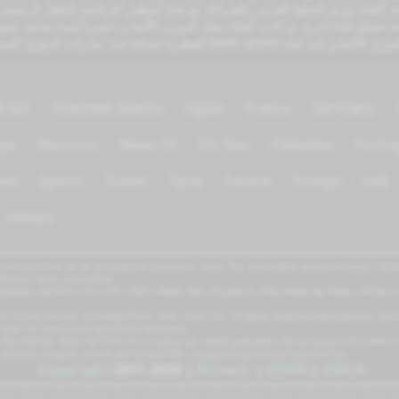
تأسست القناة عام 1998. أهم ما تبثه القناة دوري الخليج العربي بالشراكة مع قناة أبوظبي الرياضية 
razil
Channels Islamic
Egypt
France
Germany
bya
Morocco
News TV
On Test
Palestine
Portug
ain
Sports
Sudan
Syria
Tunisia
Türkiye
UAE
Others
 services that can be accessed on computers, smart TVs, and mobile devices through a 3G/4G/
phones, iPads, and tablets.
g popular channels such as RT, CNBC, DMAX, MBC, Al Jazeera, CNN, NASA, Sky News, 2M Moro
t to the internet, including iPhone, iPad, smart TVs, TV boxes, Android mobile phones, and 
t does not require any application download.
the internet. While we strive for accuracy, we cannot guarantee the accuracy of all content.
 send us a request, and we will remove the corresponding channels from our site.
Copyright
2011-2026
|
Privacy
|
GDPR
|
DMCA