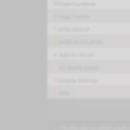
Page FaceBook
Page Twitter
JOIN GROUP
OUI9 HLS PLAYER
Add-On Azrotv
Vlc media player
Display Settings
VPN
كما يدل اسمها قناة تختص بالرياضة وتبث على مدى 24 ساعة في اليوم على السواتل الفضائية عرب سات ونايل سات