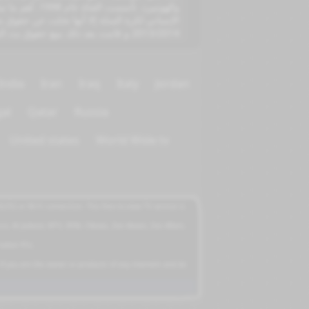
والهوتبيرد. 
2013/2014 و قامت بعد ذلك ببيع حقوق بث الدوري الألماني إلى قناة beIN sports القطرية.إضافة لبث مباريات الدوري الصيني لكرة القدم.
India
Iran
Iraq
Italy
Jordan
al
Qatar
Russia
United states
World Wide tv
5G or Wi-Fi connection. This free-to-view TV service is
cco, Al Jadeed, MTV, BFM, CNews, Zee Alwan, Zee Aflam,
tablet PCs.
 If you are the owner or producer of any channels and do