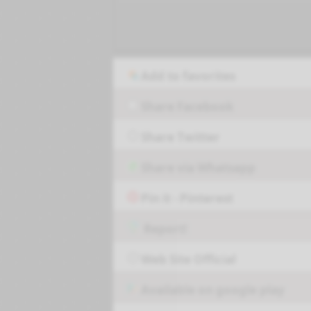
Add to favorites
Share Facebook
Share Twitter
Share via Whatsapp
Pin it - Pinterest
Report!
Web Site Official
Available on google play