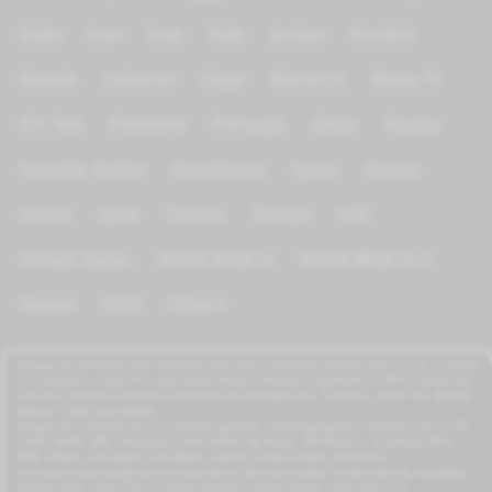
India
Iran
Iraq
Italy
Jordan
Kurdish
Kuwait
Lebanon
Libya
Morocco
News TV
On Test
Palestine
Portugal
Qatar
Russia
Saoudia Arabia
Scandinave
Spain
Sports
Sudan
Syria
Tunisia
Türkiye
UAE
United states
World Wide tv
World Wide tv 2
Yemen
KIDS
Others
azrogo.com provides free television and music streaming services that can be accessed
on computers, smart TVs, and mobile devices through a 3G/4G/5G or Wi-Fi connection.
This free-to-view TV service is available on smartphones, TV boxes, smart TVs, feature
phones, iPads, and tablets.
azrogo.com streams live TV channels globally, including popular channels such as RT,
CNBC, DMAX, MBC, Al Jazeera, CNN, NASA, Sky News, 2M Morocco, Al Jadeed, MTV,
BFM, CNews, Zee Alwan, Zee Aflam, Cuatro, Canale 5 Italia, and more.
You can access azrogo.com on any device that can connect to the internet, including
iPhone, iPad, smart TVs, TV boxes, Android mobile phones, and tablet PCs.