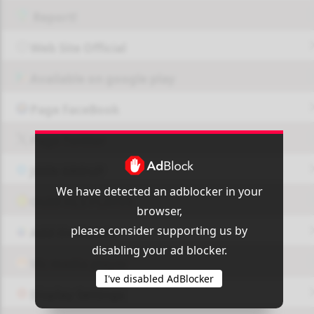
Report!
Web Site Official
Available on google play
Page FaceBook
Page Twitter
JOIN GROUP
We have detected an adblocker in your
OUI9 HLS PLAYER
browser,
please consider supporting us by
Add-On Azrotv
disabling your ad blocker.
Vlc media player
I've disabled AdBlocker
Display Settings