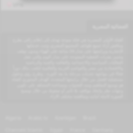
VPN
الفضائية المصرية
القناة الأولي المصرية هي قناة منوعة تهدف إلى إعلام راقي يطرح
ويناقش آراء جميع طوائف المجتمع المصري وتبث خدماتها
الإخبارية وبرامجها على مدار 24 ساعة على الهواء وبدون توقف
وتتميز بفترات التغطية المفتوحة علي مدار اليوم والتي تنقل
الفعاليات السياسية والاجتماعية والثقافية والفنية والرياضية
والاقتصادية من مصر والعواصم العربية والعالمية لتلعب بذلك دوراً
فعالا في مواجهة تحديات مرحلة ما بعد الثورة ، وطرح رؤي وحلول
مستقبلية افضل من خلال برامجها المتعددة. الهدف المحوري للقناة
هو توسيع المفاهيم وسد الفجوات ومساعدة المشاهد علي تكوين
وجهات نظر واتخاذ مواقف بلا تأثير أو ضغوط من خلال توضيح
الصورة كاملة أمامه ومناقشة مختلف الاراء
Algeria
Arabic tv
Azerbijan
Brazil
Channels Islamic
Egypt
France
Germany