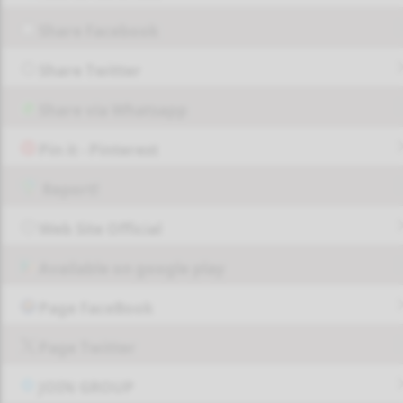
Share Facebook
Share Twitter
Share via Whatsapp
Pin it - Pinterest
Report!
Web Site Official
Available on google play
Page FaceBook
Page Twitter
JOIN GROUP