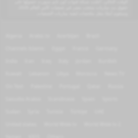
الوقت الحالي، أعلنت شبكة قنوات أون تايم سبورت حصولها على
حقوق بث مباريات منتخب مصر في تصفيات كأس العالم 2026،
وستقوم أيضًا بنقل ملخصات لبقية مباريات التصفيات.
Algeria
Arabic tv
Azerbijan
Brazil
Channels Islamic
Egypt
France
Germany
India
Iran
Iraq
Italy
Jordan
Kurdish
Kuwait
Lebanon
Libya
Morocco
News TV
On Test
Palestine
Portugal
Qatar
Russia
Saoudia Arabia
Scandinave
Spain
Sports
Sudan
Syria
Tunisia
Türkiye
UAE
United states
World Wide tv
World Wide tv 2
Yemen
KIDS
Others