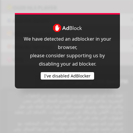
OUI9 HLS PLAYER
Add-On Azrotv
Vlc media player
We have detected an adblocker in your
Display Settings
browser,
please consider supporting us by
VPN
disabling your ad blocker.
I've disabled AdBlocker
On Sport FM - اون سبورت اف ام مباشر
تقوم قناة أون تايم سبورت ببث مباشر للعديد من البطولات
المصرية، بما في ذلك الدوري المصري الممتاز، وكأس مصر،
وكأس الرابطة، ودوري القسم الثاني. كما تركز القناة على نقل
مباريات الأهلي والزمالك في جميع البطولات، بالإضافة إلى تغطية
البطولات التي تقام على الأراضي المصرية.
تقوم أون تايم سبورت أيضًا بنقل بطولات الصالات المختلفة، مع
التركيز خاصة على مباريات الأهلي والزمالك في هذا السياق. وفي