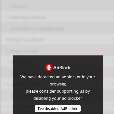
Report!
Web Site Official
Available on google play
Page FaceBook
Page Twitter
JOIN GROUP
OUI9 HLS PLAYER
We have detected an adblocker in your
browser,
Add-On Azrotv
please consider supporting us by
Vlc media player
disabling your ad blocker.
Display Settings
I've disabled AdBlocker