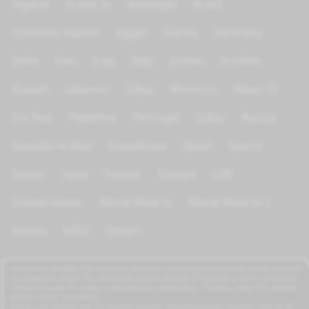
Algeria
Arabic tv
Azerbijan
Brazil
Channels Islamic
Egypt
France
Germany
India
Iran
Iraq
Italy
Jordan
Kurdish
Kuwait
Lebanon
Libya
Morocco
News TV
On Test
Palestine
Portugal
Qatar
Russia
Saoudia Arabia
Scandinave
Spain
Sports
Sudan
Syria
Tunisia
Türkiye
UAE
United states
World Wide tv
World Wide tv 2
Yemen
KIDS
Others
azrogo.com provides free television and music streaming services that can be accessed
on computers, smart TVs, and mobile devices through a 3G/4G/5G or Wi-Fi connection.
This free-to-view TV service is available on smartphones, TV boxes, smart TVs, feature
phones, iPads, and tablets.
azrogo.com streams live TV channels globally, including popular channels such as RT,