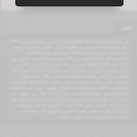
VPN
النهار
هي قناة جزائرية مستقلة، انطلق البث التجريبي يوم 6 مارس 2012
بأول نشرة إخبارية قدمت من طرف الثنائي الإعلامي رياض بن عمر
ونور اليقين مغريش. اتخذت القناة مقرها الرئيسي بالعاصمة
الجزائرية الجزائر ليبدأ البث من هناك على قمر نايلسات. مدخل مقر
القناة تهتم القناة بالشأن السياسي والرياضي والثقافي في الجزائر،
تعتبر برامجها مزيج بين نشرات الأخبار والرياضة وأخبار الاقتصاد في
الجزائر وكذا أخبار الصحف الوطنية وهذا من خلال برنامج قهوة
وجرنان. تتغير شبكة برامجه في شهر رمضان تماما لتتحول إلى قناة
متنوعة فتبث أفلاما ومسلسلات وحصص ترفيهية. يعتبر مسيرو القناة
أنها تلتزم بخط حيادي في الطرح، رغم أرغم أن هناك من يتهمها بدعم
سياسة عبد العزيز بوتفليقة ووزرائه المتهمين بعد أحداث الجزائر في
بداية 2019 بالفساد. تحوز القناة على متابعة واسعة لدى المشاهد
الجزائري وأعتبرت النهار في 2019 من القنواة الأكثر متابعة في
الجزائر منذ إنشائها ب 10 ملايين مشاهد.