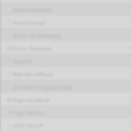
Share Facebook
Share Twitter
Share via Whatsapp
Pin it - Pinterest
Report!
Web Site Official
Available on google play
Page FaceBook
Page Twitter
JOIN GROUP