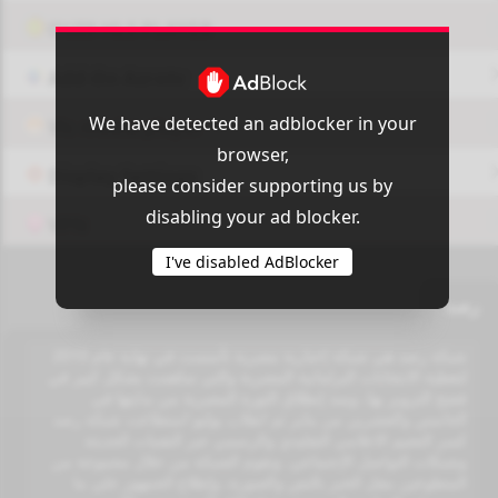
OUI9 HLS PLAYER
Add-On Azrotv
We have detected an adblocker in your
Vlc media player
browser,
Display Settings
please consider supporting us by
disabling your ad blocker.
VPN
I've disabled AdBlocker
رصد
شبكة رصد هي شبكة إخبارية مصرية تأسست في نهاية عام 2010
لتغطية الانتخابات البرلمانية المصرية والتي ساهمت بشكل كبير في
فضح التزوير بها، ومنذ إنطلاق الثورة المصرية من بدايتها في
الخامس والعشرين من يناير ثم انقلاب يوليو استطاعت شبكة رصد
كسر التعتيم الاعلامي التقليدي والرسمي عبر التقنيات الحديثة
وشبكات التواصل الإجتماعي. وتقوم الشبكة من خلال مجموعة من
المتطوعين بنقل الخبر بالنص والصورة، وإطلاع الجمهور علي ما