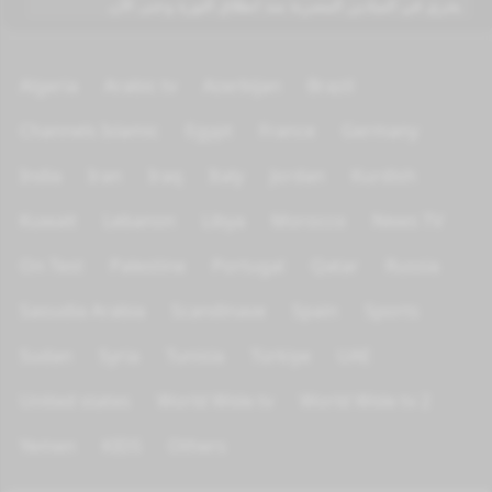
يجري في الميادين المصرية منذ انطلاق الثورة وحتى الآن.
Algeria
Arabic tv
Azerbijan
Brazil
Channels Islamic
Egypt
France
Germany
India
Iran
Iraq
Italy
Jordan
Kurdish
Kuwait
Lebanon
Libya
Morocco
News TV
On Test
Palestine
Portugal
Qatar
Russia
Saoudia Arabia
Scandinave
Spain
Sports
Sudan
Syria
Tunisia
Türkiye
UAE
United states
World Wide tv
World Wide tv 2
Yemen
KIDS
Others