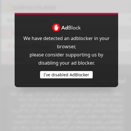
OUI9 HLS PLAYER
Add-On Azrotv
Vlc media player
We have detected an adblocker in your
Display Settings
browser,
please consider supporting us by
VPN
disabling your ad blocker.
I've disabled AdBlocker
ابوظبي دراما
انطلقت قناة أبوظبي دراما في أبريل من العام 2010، وهي أول قناة
درامية مجانية عربية شاملة تبث مسلسلاتها على مدى 24 ساعة
ومن دون فواصل إعلانية. تستهدف القناة فئة محبي الدراما في
المنطقة، وتتخصص في عرض أفضل وأحدث إنتاجات الدراما العربية
من مسلسلات حققت حضوراً لافتاً على الساحة ولاقت استحسان
المشاهدين. وتتوزع مسلسلات "أبوظبي دراما" بين الدراما الخليجية
والسورية والمصرية بالإضافة إلى المسلسلات المدبلجة، وبذلك تتيح