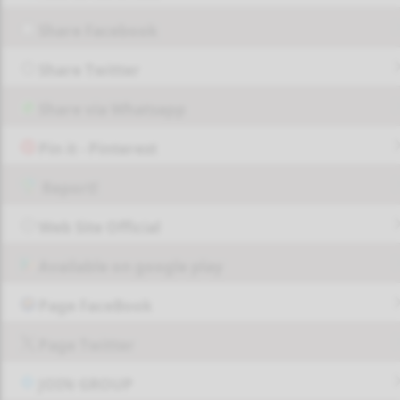
Share Facebook
Share Twitter
Share via Whatsapp
Pin it - Pinterest
Report!
Web Site Official
Available on google play
Page FaceBook
Page Twitter
JOIN GROUP