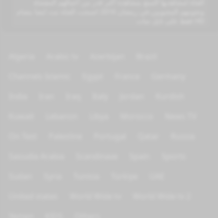
القناة لمشاهديها التمتع بمشاهدة أكبر قدر من أعمالهم المفضلة
ونجومهم المحبوبين،في رمضان 2016 اصبحت القناة تبث ايضا بنضام
HD فقط على نايل سات
Algeria
Arabic tv
Azerbijan
Brazil
Channels Islamic
Egypt
France
Germany
India
Iran
Iraq
Italy
Jordan
Kurdish
Kuwait
Lebanon
Libya
Morocco
News TV
On Test
Palestine
Portugal
Qatar
Russia
Saoudia Arabia
Scandinave
Spain
Sports
Sudan
Syria
Tunisia
Türkiye
UAE
United states
World Wide tv
World Wide tv 2
Yemen
KIDS
Others