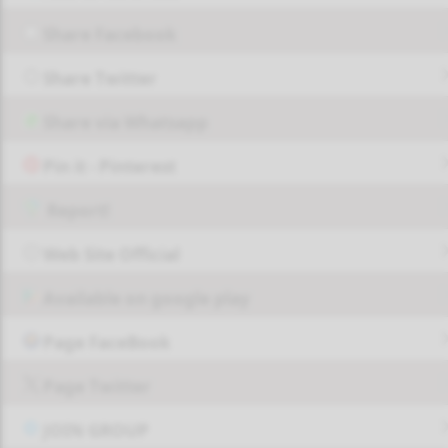
Share Facebook
Share Twitter
Share via Whatsapp
Pin it - Pinterest
Report!
Web Site Official
Available on google play
Page FaceBook
Page Twitter
JOIN GROUP