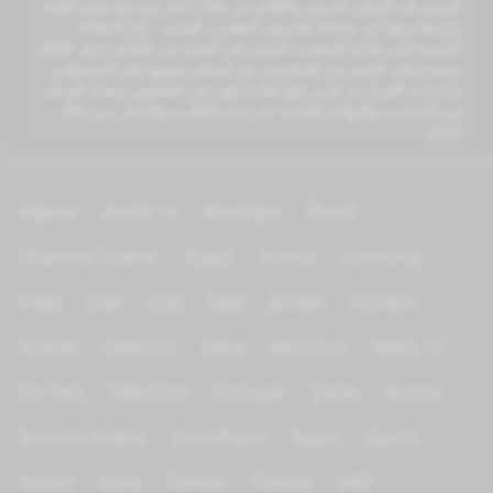
اليمني في الوطن العربي والعالم من خلال اخبار وبرامج تقوم القناة
بنشرها وبثها عبر شاشة تلفزيون المغترب اليمني . بعد المعاناة
الكبيرة التي يعانيه المغترب اليمني في العديد من البلدان حول العالم
وعدم تمكن العديد من المغتربين من إيصال صوتهم إلى المسئولين
وأصحاب القرار تم تقرير فتح قناة لتكون هي المتنفس وصلة الوصل
بين المغترب والجهات الخاصة عبر نشر التقارير والأخبار من خلال
القناة.
Algeria
Arabic tv
Azerbijan
Brazil
Channels Islamic
Egypt
France
Germany
India
Iran
Iraq
Italy
Jordan
Kurdish
Kuwait
Lebanon
Libya
Morocco
News TV
On Test
Palestine
Portugal
Qatar
Russia
Saoudia Arabia
Scandinave
Spain
Sports
Sudan
Syria
Tunisia
Türkiye
UAE