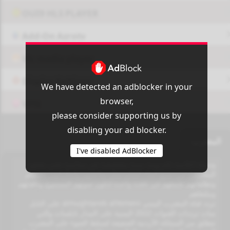
OUI9 HLS PLAYER
Add-On Azrotv
Vlc media player
Display Settings
We have detected an adblocker in your
browser,
VPN
please consider supporting us by
disabling your ad blocker.
المغترب
I've disabled AdBlocker
وسيلة اعلامية تلفزيونية يمنية متخصصة غير سياسية تعني بشئون
المغتربين في جميع أنحاء العالم تنقل نجاحاتهم وانجازاتهم وهموهم
وتطلعاتهم تجمعهم في نافذة واحدة لتكون صوتهم المسموع ونافذتهم
وملتقاهم
تردد قناة المغترب اليمني almughtareb alYemeni على النايل
سات ترددات القنوات 2022 اليمنية على المدار نايلسات والتي
تنطلق من المملكة الأردنية الشقيقة لتسلط الضوء على المغترب