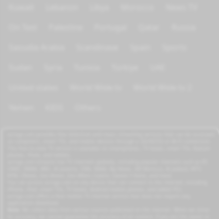
Kuwait
Lebanon
Libya
Morocco
News TV
On Test
Palestine
Portugal
Qatar
Russia
Saoudia Arabia
Scandinave
Spain
Sports
Sudan
Syria
Tunisia
Türkiye
UAE
United states
World Wide tv
World Wide tv 2
Yemen
KIDS
Others
azrogo.com provides free television and music streaming services that can be accessed
on computers, smart TVs, and mobile devices through a 3G/4G/5G or Wi-Fi connection.
This free-to-view TV service is available on smartphones, TV boxes, smart TVs, feature
phones, iPads, and tablets.
azrogo.com streams live TV channels globally, including popular channels such as RT,
CNBC, DMAX, MBC, Al Jazeera, CNN, NASA, Sky News, 2M Morocco, Al Jadeed, MTV,
BFM, CNews, Zee Alwan, Zee Aflam, Cuatro, Canale 5 Italia, and more.
You can access azrogo.com on any device that can connect to the internet, including
iPhone, iPad, smart TVs, TV boxes, Android mobile phones, and tablet PCs.
azrogo.com offers a free mobile TV internet service that does not require any
application download.
Note:
We collect data from various sources published on the internet. While we strive
for accuracy, we cannot guarantee the accuracy of all content. If you are the owner or