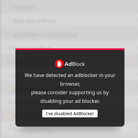
Report!
Web Site Official
Available on google play
Page FaceBook
Page Twitter
We have detected an adblocker in your
JOIN GROUP
browser,
OUI9 HLS PLAYER
please consider supporting us by
disabling your ad blocker.
Add-On Azrotv
I've disabled AdBlocker
Vlc media player
Display Settings