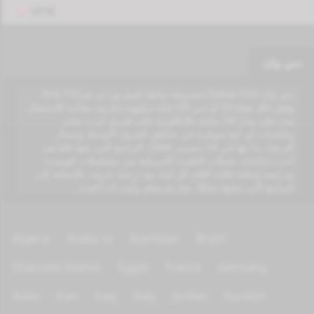
VPN
دبي وان
دبي وان Dubai One (معروفة سابقا باسم ون تي في/One TV
وقبل ذلك بقناة 33 أو دبي 33) قناة ترفيهية إمارتية مجانية الاستقبال
تبث على مدار 24 ساعة بالإنكليزية على قمري عرب سات
ونايلسات أي انها متوفرة في مناطق الشرق الأوسط وشمال
أفريقيا. بدأ بثها في 24 ديسمبر 2004. البرامج التي تبثها غالبا هي
أحدث إنتاجات شبكات التلفزة الأمريكية من مسلسلات كوميدية
ودرامية إضافة لثلاثة أفلام كل ليلة مع ترجمة عربية، بالإضافة إلى
البرامج الّتي تنتجها محليّا، مثل هرساي وآوت آند أباوت.
Algeria
Arabic tv
Azerbijan
Brazil
Channels Islamic
Egypt
France
Germany
India
Iran
Iraq
Italy
Jordan
Kurdish