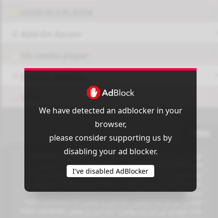
OUI9 HLS PLAYER
Add-On Azrotv
Vlc media player
Display Settings
VPN
We have detected an adblocker in your
browser,
NBN
please consider supporting us by
disabling your ad blocker.
قناة إن بي إن (الشبكة الوطنية للإرسال) بالإنجليزية: National
Broadcasting Network هي القناة التابعة لحركة أمل التي
I've disabled AdBlocker
يقودها نبيه بري. تردد القناة​: نايل سات 201 – 7 درجات غرب –
التردد: 12188 استقبال أفقي – معدل الترميز 27500 – عامل
تصحيح الخطأ 3/4 Auto
قناة ان بي ان بث مباشر - بث حي و مباشر NBN Lebanon TV
Live قناة ان بي ان بث مباشر - بث حي و مباشر NBN Lebanon