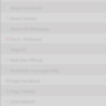
Share Facebook
Share Twitter
Share via Whatsapp
Pin it - Pinterest
Report!
Web Site Official
Available on google play
Page FaceBook
Page Twitter
JOIN GROUP