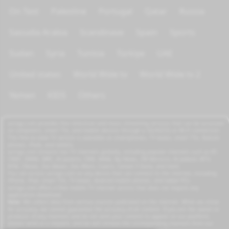
On Test
Palestine
Portugal
Qatar
Russia
Saoudia Arabia
Scandinave
Spain
Sports
Sudan
Syria
Tunisia
Türkiye
UAE
United states
World Wide tv
World Wide tv 2
Yemen
KIDS
Others
azrogo.com provides free television and music streaming services that can be accessed
on computers, smart TVs, and mobile devices through a 3G/4G/5G or Wi-Fi connection.
This free-to-view TV service is available on smartphones, TV boxes, smart TVs, feature
phones, iPads, and tablets.
azrogo.com streams live TV channels globally, including popular channels such as RT,
CNBC, DMAX, MBC, Al Jazeera, CNN, NASA, Sky News, 2M Morocco, Al Jadeed, MTV,
BFM, CNews, Zee Alwan, Zee Aflam, Cuatro, Canale 5 Italia, and more.
You can access azrogo.com on any device that can connect to the internet, including
iPhone, iPad, smart TVs, TV boxes, Android mobile phones, and tablet PCs.
azrogo.com offers a free mobile TV internet service that does not require any
application download.
Note:
We collect data from various sources published on the internet. While we strive
for accuracy, we cannot guarantee the accuracy of all content. If you are the owner or
producer of any channels and do not wish your content to appear on our platform,
please send us a request, and we will remove the corresponding channels from our