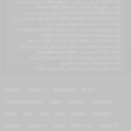
TV Live قناة ان بي ان مباشر ...مشاهدة قناة ان بي ان لبنان بث
مباشر ع الموبايل Watch NBN Lebanon live on
Mobile.Download NBN Tv App تحميل تطبيق ان بي ان
Watch NBN Lebanon Liban live stream شاهد قناة ان بي ان
اللبنانية بث حي مباشر الموقع الرسمى, فيس
بوك,تويتر,يوتيوب,تردد,بث مباشر,الفضائية24ساعة,مشاهدة على
النت,عبر,اسلامية,اجتماعية,وثائقية,قنوات الافلام
والمسلسلات,لايف,مشاهدة اون لاين,تردد القناة على نايل
سات,عربسات,قنوات,بث مباشر,اونلاين,اون لاين,تردد,بث حي
مباشر,على الانترنت,بدون انقطاع,بدون تقطيع,بدون
مباريات,الدورى,كورة,مواعيد البرامج,التحميل,الان,جودة
عالية,متوسطة للنت الضعيف,للأجهزة
الذكية,ايفون,ايباد,اندرويد,جلاكسى,لايف,جودة عالية
Algeria
Arabic tv
Azerbijan
Brazil
Channels Islamic
Egypt
France
Germany
India
Iran
Iraq
Italy
Jordan
Kurdish
Kuwait
Lebanon
Libya
Morocco
News TV