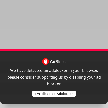
We have detected an adblocker in your browser,
please consider supporting us by disabling your ad
blocker.
I've disabled AdBlocker