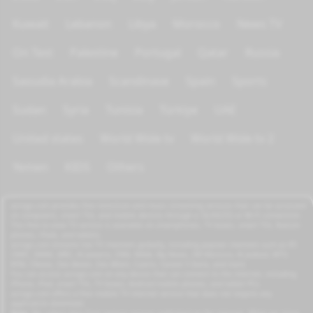
Kuwait
Lebanon
Libya
Morocco
News TV
On Test
Palestine
Portugal
Qatar
Russia
Saoudia Arabia
Scandinave
Spain
Sports
Sudan
Syria
Tunisia
Türkiye
UAE
United states
World Wide tv
World Wide tv 2
Yemen
KIDS
Others
azrogo.com provides free television and music streaming services that can be accessed
on computers, smart TVs, and mobile devices through a 3G/4G/5G or Wi-Fi connection.
This free-to-view TV service is available on smartphones, TV boxes, smart TVs, feature
phones, iPads, and tablets.
azrogo.com streams live TV channels globally, including popular channels such as RT,
CNBC, DMAX, MBC, Al Jazeera, CNN, NASA, Sky News, 2M Morocco, Al Jadeed, MTV,
BFM, CNews, Zee Alwan, Zee Aflam, Cuatro, Canale 5 Italia, and more.
You can access azrogo.com on any device that can connect to the internet, including
iPhone, iPad, smart TVs, TV boxes, Android mobile phones, and tablet PCs.
azrogo.com offers a free mobile TV internet service that does not require any
application download.