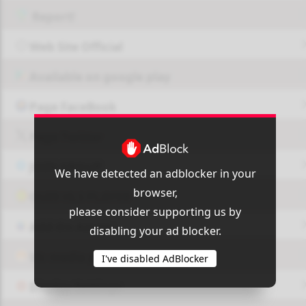
Report!
Web Site Official
Available on google play
Page FaceBook
Page Twitter
JOIN GROUP
We have detected an adblocker in your
browser,
OUI9 HLS PLAYER
please consider supporting us by
Add-On Azrotv
disabling your ad blocker.
Vlc media player
I've disabled AdBlocker
Display Settings