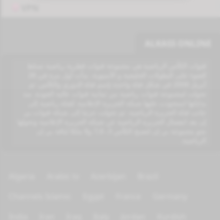
VPN
ALKASS ONLINE
قنوات الكأس الرياضية هي مجموعة قنوات قطرية رياضية تسلط
الضوء على البطولات الخليجية و الآسيوية، بدأت أول مرة في 28
أبريل 2006 في شكل قناة واحدة بإسم قناة الدوري والكأس. ثم
تحولت لمجموعة قنوات رياضية من ثمانية قنوات عالية الجودة. منذ
بداياتها استحوذت عليها شبكة الجزيرة الإعلامية كقناة رياضية إلى
جانب قناة الجزيرة الرياضية. ثم تحولت جزئيا إلى شبكة قنوات بي
إن بعد انفصال الجزيرة الرياضية عن شبكة الجزيرة الإعلامية وتحولها
نحو مجموعة بي إن لتصبح الكأس 3، 7,6 و8 ملكا لباقة بي إن
الرياضية.
Algeria
Arabic tv
Azerbijan
Brazil
Channels Islamic
Egypt
France
Germany
India
Iran
Iraq
Italy
Jordan
Kurdish