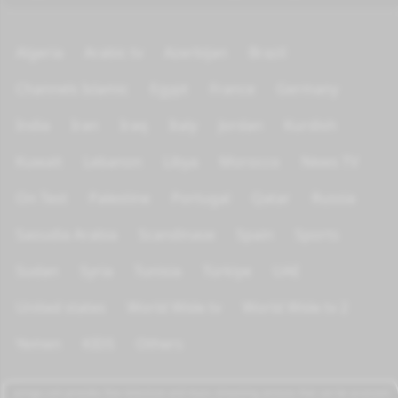
Algeria
Arabic tv
Azerbijan
Brazil
Channels Islamic
Egypt
France
Germany
India
Iran
Iraq
Italy
Jordan
Kurdish
Kuwait
Lebanon
Libya
Morocco
News TV
On Test
Palestine
Portugal
Qatar
Russia
Saoudia Arabia
Scandinave
Spain
Sports
Sudan
Syria
Tunisia
Türkiye
UAE
United states
World Wide tv
World Wide tv 2
Yemen
KIDS
Others
azrogo.com provides free television and music streaming services that can be accessed