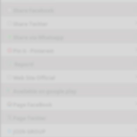
Share Facebook
Share Twitter
Share via Whatsapp
Pin it - Pinterest
Report!
Web Site Official
Available on google play
Page FaceBook
Page Twitter
JOIN GROUP