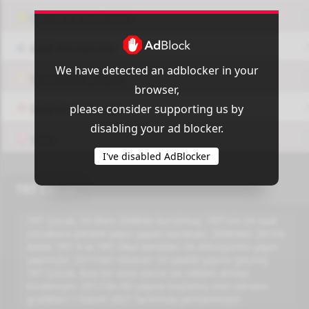
OUI9 HLS PLAYER
Add-On Azrotv
We have detected an adblocker in your
Vlc media player
browser,
please consider supporting us by
Display Settings
disabling your ad blocker.
VPN
I've disabled AdBlocker
TRT Cocuk
TRT Çocuk, 24 Ekim 2008'de kurulmuş, TRT'nin 24 saat
çocuklara yönelik yayın yapan kanalıdır. 2008'den 2015'e
kadar TRT 4 ve TRT Okul kanalları ile dönüşümlü yayın
yapmıştır. 2015'ten itibaren 24 saatlik yayına geçmiş
TRT Çocuk, kısa bir süre sonra ise reklam almayı
bırakmıştır. 2017'de HD yayına başlamış olan kanalın
grafikleri 1 Kasım 2021 tarihinde yenilenmiştir.